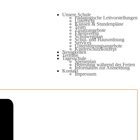
Unsere Schule
Pädagogische Leitvorstellungen
Unterricht
Klassen & Stundenpläne
Team
Zusatzangebote
Elternverein
Schulwegplan
Schul- und Hausordnung
Services
Unterstützungsangebote
Kinderschutzkonzept
Neuigkeiten
Termine
Tagesschule
Speiseplan
Betreuung während der Ferien
Information zur Anmeldung
Kontakt
Impressum