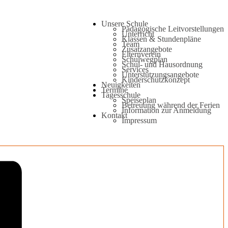
Unsere Schule
Pädagogische Leitvorstellungen
Unterricht
Klassen & Stundenpläne
Team
Zusatzangebote
Elternverein
Schulwegplan
Schul- und Hausordnung
Services
Unterstützungsangebote
Kinderschutzkonzept
Neuigkeiten
Termine
Tagesschule
Speiseplan
Betreuung während der Ferien
Information zur Anmeldung
Kontakt
Impressum