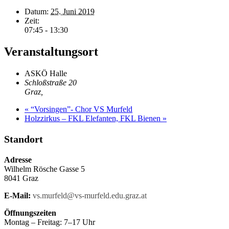
Datum:
25. Juni 2019
Zeit:
07:45 - 13:30
Veranstaltungsort
ASKÖ Halle
Schloßstraße 20
Graz
,
«
“Vorsingen”- Chor VS Murfeld
Holzzirkus – FKL Elefanten, FKL Bienen
»
Standort
Adresse
Wilhelm Rösche Gasse 5
8041 Graz
E-Mail:
vs.murfeld@vs-murfeld.edu.graz.at
Öffnungszeiten
Montag – Freitag: 7–17 Uhr