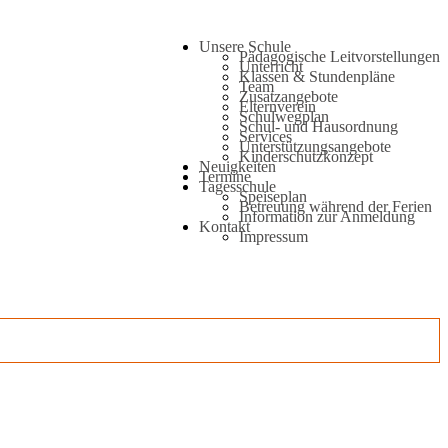
Unsere Schule
Pädagogische Leitvorstellungen
Unterricht
Klassen & Stundenpläne
Team
Zusatzangebote
Elternverein
Schulwegplan
Schul- und Hausordnung
Services
Unterstützungsangebote
Kinderschutzkonzept
Neuigkeiten
Termine
Tagesschule
Speiseplan
Betreuung während der Ferien
Information zur Anmeldung
Kontakt
Impressum