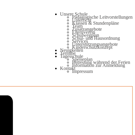
Unsere Schule
Pädagogische Leitvorstellungen
Unterricht
Klassen & Stundenpläne
Team
Zusatzangebote
Elternverein
Schulwegplan
Schul- und Hausordnung
Services
Unterstützungsangebote
Kinderschutzkonzept
Neuigkeiten
Termine
Tagesschule
Speiseplan
Betreuung während der Ferien
Information zur Anmeldung
Kontakt
Impressum