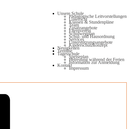
Unsere Schule
Pädagogische Leitvorstellungen
Unterricht
Klassen & Stundenpläne
Team
Zusatzangebote
Elternverein
Schulwegplan
Schul- und Hausordnung
Services
Unterstützungsangebote
Kinderschutzkonzept
Neuigkeiten
Termine
Tagesschule
Speiseplan
Betreuung während der Ferien
Information zur Anmeldung
Kontakt
Impressum