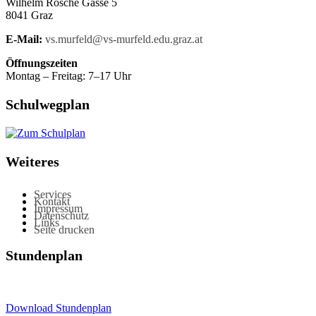
Wilhelm Rösche Gasse 5
8041 Graz
E-Mail:
vs.murfeld@vs-murfeld.edu.graz.at
Öffnungszeiten
Montag – Freitag: 7–17 Uhr
Schulwegplan
Weiteres
Services
Kontakt
Impressum
Datenschutz
Links
Seite drucken
Stundenplan
Download Stundenplan