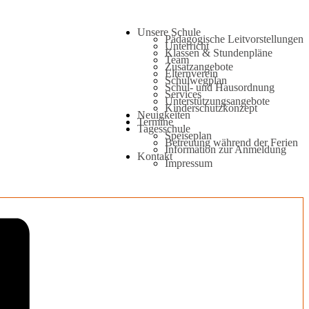
Unsere Schule
Pädagogische Leitvorstellungen
Unterricht
Klassen & Stundenpläne
Team
Zusatzangebote
Elternverein
Schulwegplan
Schul- und Hausordnung
Services
Unterstützungsangebote
Kinderschutzkonzept
Neuigkeiten
Termine
Tagesschule
Speiseplan
Betreuung während der Ferien
Information zur Anmeldung
Kontakt
Impressum