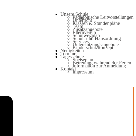
Unsere Schule
Pädagogische Leitvorstellungen
Unterricht
Klassen & Stundenpläne
Team
Zusatzangebote
Elternverein
Schulwegplan
Schul- und Hausordnung
Services
Unterstützungsangebote
Kinderschutzkonzept
Neuigkeiten
Termine
Tagesschule
Speiseplan
Betreuung während der Ferien
Information zur Anmeldung
Kontakt
Impressum