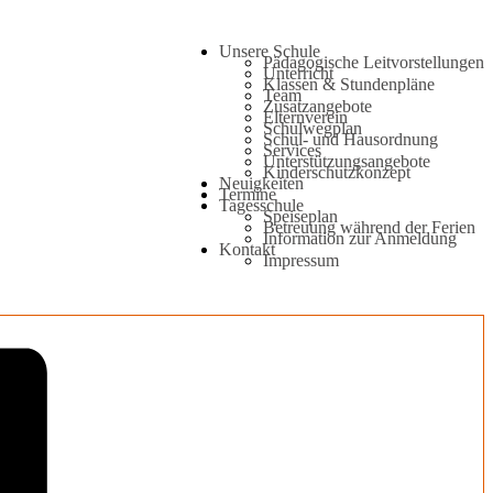
Unsere Schule
Pädagogische Leitvorstellungen
Unterricht
Klassen & Stundenpläne
Team
Zusatzangebote
Elternverein
Schulwegplan
Schul- und Hausordnung
Services
Unterstützungsangebote
Kinderschutzkonzept
Neuigkeiten
Termine
Tagesschule
Speiseplan
Betreuung während der Ferien
Information zur Anmeldung
Kontakt
Impressum