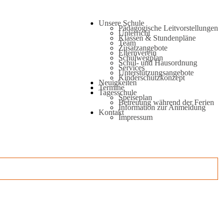
Unsere Schule
Pädagogische Leitvorstellungen
Unterricht
Klassen & Stundenpläne
Team
Zusatzangebote
Elternverein
Schulwegplan
Schul- und Hausordnung
Services
Unterstützungsangebote
Kinderschutzkonzept
Neuigkeiten
Termine
Tagesschule
Speiseplan
Betreuung während der Ferien
Information zur Anmeldung
Kontakt
Impressum