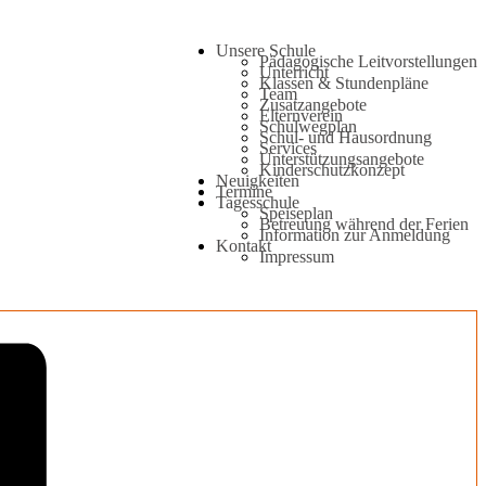
Unsere Schule
Pädagogische Leitvorstellungen
Unterricht
Klassen & Stundenpläne
Team
Zusatzangebote
Elternverein
Schulwegplan
Schul- und Hausordnung
Services
Unterstützungsangebote
Kinderschutzkonzept
Neuigkeiten
Termine
Tagesschule
Speiseplan
Betreuung während der Ferien
Information zur Anmeldung
Kontakt
Impressum