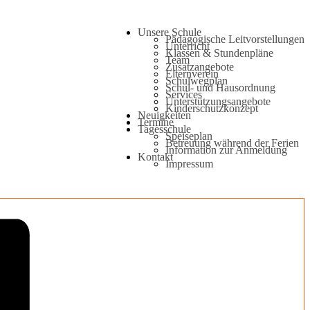
Unsere Schule
Pädagogische Leitvorstellungen
Unterricht
Klassen & Stundenpläne
Team
Zusatzangebote
Elternverein
Schulwegplan
Schul- und Hausordnung
Services
Unterstützungsangebote
Kinderschutzkonzept
Neuigkeiten
Termine
Tagesschule
Speiseplan
Betreuung während der Ferien
Information zur Anmeldung
Kontakt
Impressum