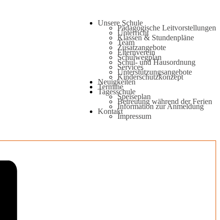
Unsere Schule
Pädagogische Leitvorstellungen
Unterricht
Klassen & Stundenpläne
Team
Zusatzangebote
Elternverein
Schulwegplan
Schul- und Hausordnung
Services
Unterstützungsangebote
Kinderschutzkonzept
Neuigkeiten
Termine
Tagesschule
Speiseplan
Betreuung während der Ferien
Information zur Anmeldung
Kontakt
Impressum