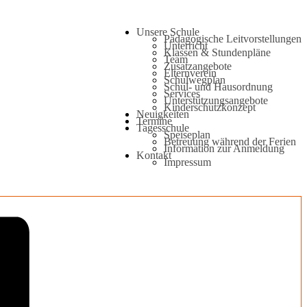
Unsere Schule
Pädagogische Leitvorstellungen
Unterricht
Klassen & Stundenpläne
Team
Zusatzangebote
Elternverein
Schulwegplan
Schul- und Hausordnung
Services
Unterstützungsangebote
Kinderschutzkonzept
Neuigkeiten
Termine
Tagesschule
Speiseplan
Betreuung während der Ferien
Information zur Anmeldung
Kontakt
Impressum