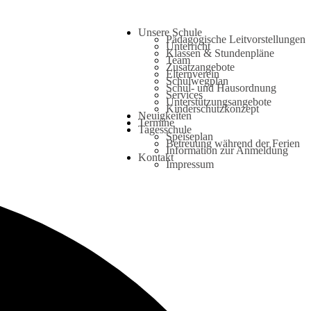
Unsere Schule
Pädagogische Leitvorstellungen
Unterricht
Klassen & Stundenpläne
Team
Zusatzangebote
Elternverein
Schulwegplan
Schul- und Hausordnung
Services
Unterstützungsangebote
Kinderschutzkonzept
Neuigkeiten
Termine
Tagesschule
Speiseplan
Betreuung während der Ferien
Information zur Anmeldung
Kontakt
Impressum