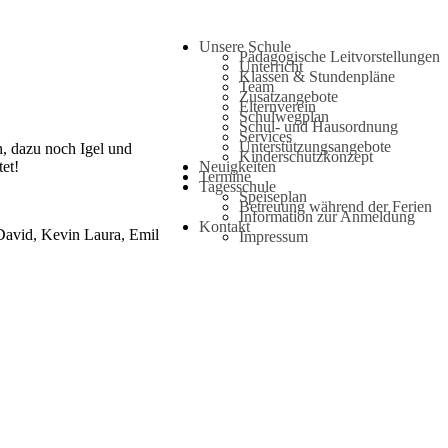
Unsere Schule
Pädagogische Leitvorstellungen
Unterricht
Klassen & Stundenpläne
Team
Zusatzangebote
Elternverein
Schulwegplan
Schul- und Hausordnung
Services
Unterstützungsangebote
, dazu noch Igel und
Kinderschutzkonzept
et!
Neuigkeiten
Termine
Tagesschule
Speiseplan
Betreuung während der Ferien
Information zur Anmeldung
Kontakt
avid, Kevin Laura, Emil
Impressum