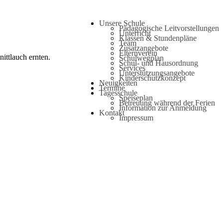
Unsere Schule
Pädagogische Leitvorstellungen
Unterricht
Klassen & Stundenpläne
Team
Zusatzangebote
Elternverein
ittlauch ernten.
Schulwegplan
Schul- und Hausordnung
Services
Unterstützungsangebote
Kinderschutzkonzept
Neuigkeiten
Termine
Tagesschule
Speiseplan
Betreuung während der Ferien
Information zur Anmeldung
Kontakt
Impressum