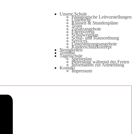
Unsere Schule
Pädagogische Leitvorstellungen
Unterricht
Klassen & Stundenpläne
Team
Zusatzangebote
Elternverein
Schulwegplan
Schul- und Hausordnung
Services
Unterstützungsangebote
Kinderschutzkonzept
Neuigkeiten
Termine
Tagesschule
Speiseplan
Betreuung während der Ferien
Information zur Anmeldung
Kontakt
Impressum