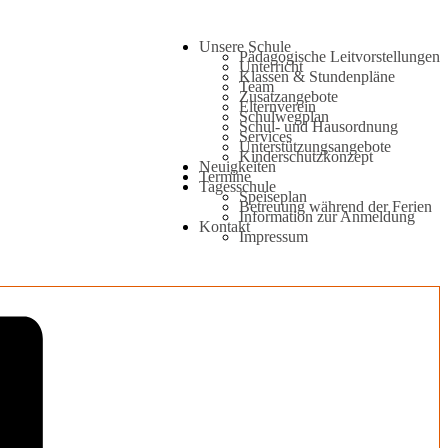
Unsere Schule
Pädagogische Leitvorstellungen
Unterricht
Klassen & Stundenpläne
Team
Zusatzangebote
Elternverein
Schulwegplan
Schul- und Hausordnung
Services
Unterstützungsangebote
Kinderschutzkonzept
Neuigkeiten
Termine
Tagesschule
Speiseplan
Betreuung während der Ferien
Information zur Anmeldung
Kontakt
Impressum