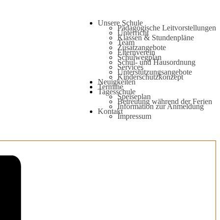
Unsere Schule
Pädagogische Leitvorstellungen
Unterricht
Klassen & Stundenpläne
Team
Zusatzangebote
Elternverein
Schulwegplan
Schul- und Hausordnung
Services
Unterstützungsangebote
Kinderschutzkonzept
Neuigkeiten
Termine
Tagesschule
Speiseplan
Betreuung während der Ferien
Information zur Anmeldung
Kontakt
Impressum